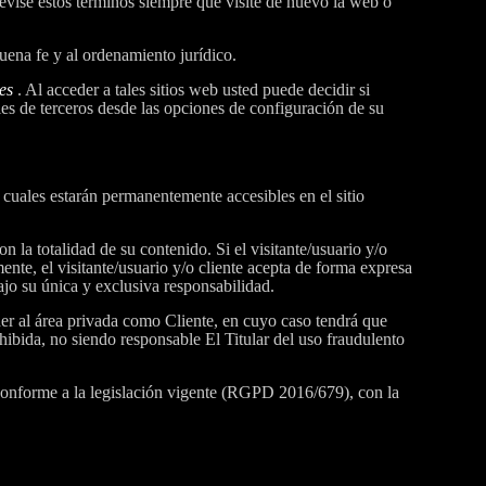
evise estos términos siempre que visite de nuevo la web o
buena fe y al ordenamiento jurídico.
es
. Al acceder a tales sitios web usted puede decidir si
ies de terceros desde las opciones de configuración de su
s cuales estarán permanentemente accesibles en el sitio
n la totalidad de su contenido. Si el visitante/usuario y/o
nte, el visitante/usuario y/o cliente acepta de forma expresa
ajo su única y exclusiva responsabilidad.
eder al área privada como Cliente, en cuyo caso tendrá que
ohibida, no siendo responsable El Titular del uso fraudulento
l conforme a la legislación vigente (RGPD 2016/679), con la