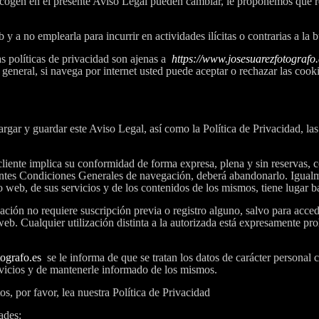
ecogen en el presente Aviso Legal pueden cambiar, le proponemos que r
a no emplearla para incurrir en actividades ilícitas o contrarias a la 
as políticas de privacidad son ajenas a
https://www.josesuarezfotografo.
 general, si navega por internet usted puede aceptar o rechazar las cook
cargar y guardar este Aviso Legal, así como la Política de Privacidad, la
 cliente implica su conformidad de forma expresa, plena y sin reservas, co
entes Condiciones Generales de navegación, deberá abandonarlo. Igualme
io web, de sus servicios y de los contenidos de los mismos, tiene lugar b
lización no requiere suscripción previa o registro alguno, salvo para acc
 web. Cualquier utilización distinta a la autorizada está expresamente pr
tografo.es
se le informa de que se tratan los datos de carácter persona
ervicios y de mantenerle informado de los mismos.
s, por favor, lea nuestra Política de Privacidad
ades: