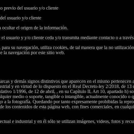
o previo del usuario y/o cliente
del usuario y/o cliente
ocultar el origen de la información.
el usuario y y/o cliente ceda y/o transmita mediante contacto o a través 
b, para su navegación, utiliza cookies, de tal manera que la no utilizació
e la navegación por este sitio web.
arcas y demás signos distintivos que aparecen en el mismo pertenecen a
strial y en virtud de lo dispuesto en el Real Decreto-ley 2/2018, de 13 d
ativo 1/1996, de 12 de abril, , en su Capítulo II, Art 10, apartado h) so
 cualquier medio o soporte, tangible o intangible, actualmente conocido o
o a la fotografía. Quedando por tanto expresamente prohibidas la reprod
 de los contenidos de esta página web, con fines comerciales, en cualqui
ctual e industrial y en él sólo se utilizan imágenes, videos, fotos y re