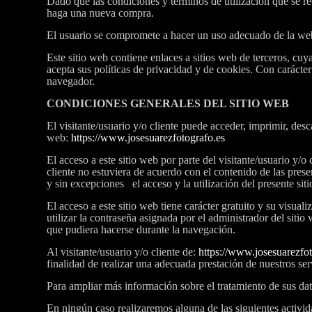
Dado que las condiciones y términos de utilización que se r
haga una nueva compra.
El usuario se compromete a hacer un uso adecuado de la web y 
Este sitio web contiene enlaces a sitios web de terceros, cuy
acepta sus políticas de privacidad y de cookies. Con carácter
navegador.
CONDICIONES GENERALES DEL SITIO WEB
El visitante/usuario y/o cliente puede acceder, imprimir, des
web:
https://www.josesuarezfotografo.es
El acceso a este sitio web por parte del visitante/usuario y/o
cliente no estuviera de acuerdo con el contenido de las pres
y sin excepciones el acceso y la utilización del presente sit
El acceso a este sitio web tiene carácter gratuito y su visua
utilizar la contraseña asignada por el administrador del sitio
que pudiera hacerse durante la navegación.
Al visitante/usuario y/o cliente de:
https://www.josesuarezfo
finalidad de realizar una adecuada prestación de nuestros s
Para ampliar más información sobre el tratamiento de sus dato
En ningún caso realizaremos alguna de las siguientes activid