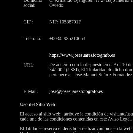
Domicilio
C/ Armando Ojanguren. Nº2- Bajo Interior I
social:
Oviedo
CIF :
NIF: 10588701F
Teléfono:
+0034 985210653
https://www.josesuarezfotografo.es
De acuerdo con lo dispuesto en el Art. 10 de 
URL:
34/2002 (LSSI), El Titularidad de dicho dom
pertenece a: José Manuel Suárez Fernández
E-Mail:
jose@josesuarezfotografo.es
Uso del Sitio Web
El acceso al sitio web: atribuye la condición de visitante/us
cada una de las condiciones contenidas en este Aviso Legal.
El Titular se reserva el derecho a realizar cambios en la web 